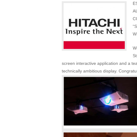
E
A
C
“
W
We
St
screen interactive application and a t
technically ambitious display. Congratu