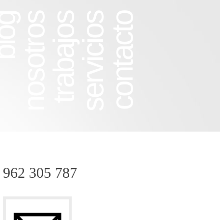
log
nosotros
trabajos
servicios
contacto
962 305 787