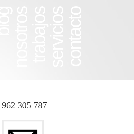
log
nosotros
trabajos
servicios
contacto
962 305 787