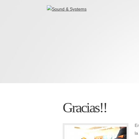
Gracias!!
En
la