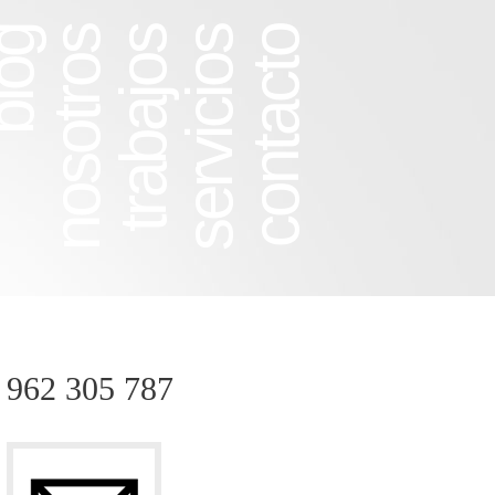
log
nosotros
trabajos
servicios
contacto
962 305 787