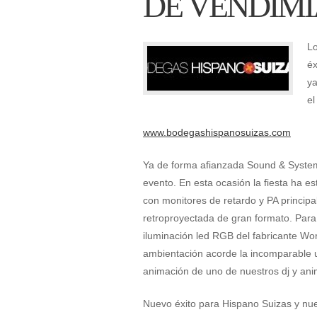
DE VENDIMI
L
éx
ya
el
www.bodegashispanosuizas.com
Ya de forma afianzada Sound & Systems
evento. En esta ocasión la fiesta ha 
con monitores de retardo y PA princip
retroproyectada de gran formato. Para
iluminación led RGB del fabricante Wor
ambientación acorde la incomparable u
animación de uno de nuestros dj y an
Nuevo éxito para Hispano Suizas y nu